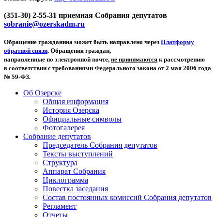
(351-30) 2-55-31 приемная Собрания депутатов
sobranie@ozerskadm.ru
Обращение гражданина может быть направлено через
Платформу
обратной связи
. Обращения граждан,
направленные по электронной почте,
не принимаются
к рассмотрению
в соответствии с требованиями Федерального закона от 2 мая 2006 года
№ 59-ФЗ.
Об Озерске
Общая информация
История Озерска
Официальные символы
Фотогалерея
Собрание депутатов
Председатель Собрания депутатов
Тексты выступлений
Структура
Аппарат Собрания
Циклограмма
Повестка заседания
Состав постоянных комиссий Собрания депутатов
Регламент
Отчеты