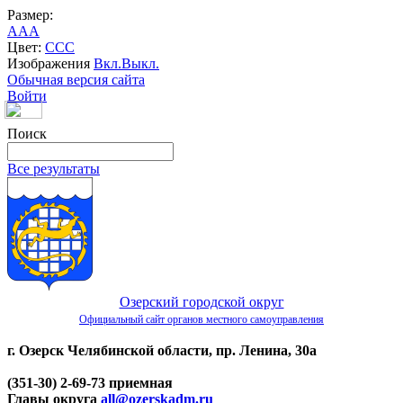
Размер:
A
A
A
Цвет:
C
C
C
Изображения
Вкл.
Выкл.
Обычная версия сайта
Войти
Поиск
Все результаты
Озерский городской округ
Официальный сайт органов местного самоуправления
г. Озерск Челябинской области, пр. Ленина, 30а
(351-30) 2-69-73 приемная
Главы округа
all@ozerskadm.ru