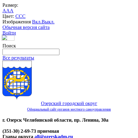
Размер:
A
A
A
Цвет:
C
C
C
Изображения
Вкл.
Выкл.
Обычная версия сайта
Войти
Поиск
Все результаты
Озерский городской округ
Официальный сайт органов местного самоуправления
г. Озерск Челябинской области, пр. Ленина, 30а
(351-30) 2-69-73 приемная
Главы округа
all@ozerskadm.ru