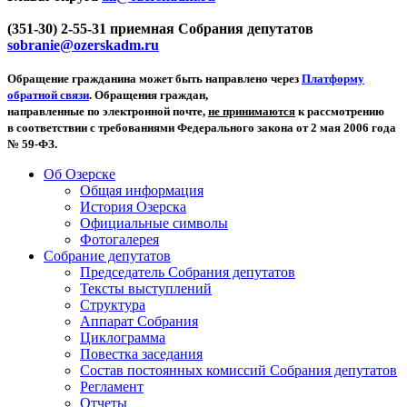
(351-30) 2-55-31 приемная Собрания депутатов
sobranie@ozerskadm.ru
Обращение гражданина может быть направлено через
Платформу
обратной связи
. Обращения граждан,
направленные по электронной почте,
не принимаются
к рассмотрению
в соответствии с требованиями Федерального закона от 2 мая 2006 года
№ 59-ФЗ.
Об Озерске
Общая информация
История Озерска
Официальные символы
Фотогалерея
Собрание депутатов
Председатель Собрания депутатов
Тексты выступлений
Структура
Аппарат Собрания
Циклограмма
Повестка заседания
Состав постоянных комиссий Собрания депутатов
Регламент
Отчеты