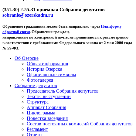
(351-30) 2-55-31 приемная Собрания депутатов
sobranie@ozerskadm.ru
Обращение гражданина может быть направлено через
Платформу
обратной связи
. Обращения граждан,
направленные по электронной почте,
не принимаются
к рассмотрению
в соответствии с требованиями Федерального закона от 2 мая 2006 года
№ 59-ФЗ.
Об Озерске
Общая информация
История Озерска
Официальные символы
Фотогалерея
Собрание депутатов
Председатель Собрания депутатов
Тексты выступлений
Структура
Аппарат Собрания
Циклограмма
Повестка заседания
Состав постоянных комиссий Собрания депутатов
Регламент
Отчеты