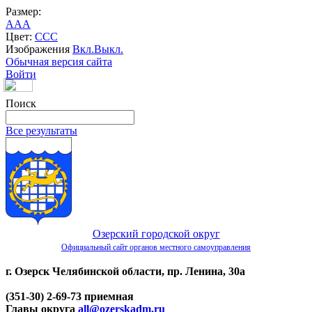
Размер:
A
A
A
Цвет:
C
C
C
Изображения
Вкл.
Выкл.
Обычная версия сайта
Войти
Поиск
Все результаты
Озерский городской округ
Официальный сайт органов местного самоуправления
г. Озерск Челябинской области, пр. Ленина, 30а
(351-30) 2-69-73 приемная
Главы округа
all@ozerskadm.ru