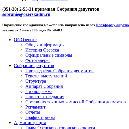
(351-30) 2-55-31 приемная Собрания депутатов
sobranie@ozerskadm.ru
Обращение гражданина может быть направлено через
Платформу обратно
закона от 2 мая 2006 года № 59-ФЗ.
Об Озерске
Общая информация
История Озерска
Официальные символы
Фотогалерея
Собрание депутатов
Председатель Собрания депутатов
Тексты выступлений
Структура
Аппарат Собрания
Циклограмма
Повестка заседания
Состав постоянных комиссий Собрания депутатов
Регламент
Отчеты
График приема
Администрация
Глава Озерского городского округа