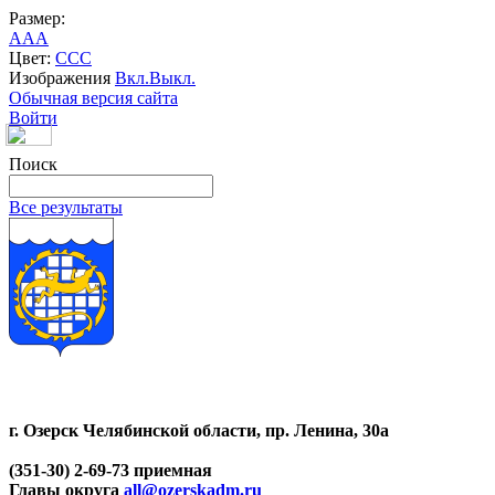
Размер:
A
A
A
Цвет:
C
C
C
Изображения
Вкл.
Выкл.
Обычная версия сайта
Войти
Поиск
Все результаты
г. Озерск Челябинской области, пр. Ленина, 30а
(351-30) 2-69-73 приемная
Главы округа
all@ozerskadm.ru