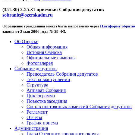
(351-30) 2-55-31 приемная Собрания депутатов
sobranie@ozerskadm.ru
Обращение гражданина может быть направлено через
Платформу обратно
закона от 2 мая 2006 года № 59-ФЗ.
Об Озерске
Общая информация
История Озерска
Официальные символы
Фотогалерея
Собрание депутатов
Председатель Собрания депутатов
Тексты выступлений
Структура
Аппарат Собрания
Циклограмма
Повестка заседания
Состав постоянных комиссий Собрания депутатов
Регламент
Отчеты
График приема
Администрация
Глава Озерского городского округа