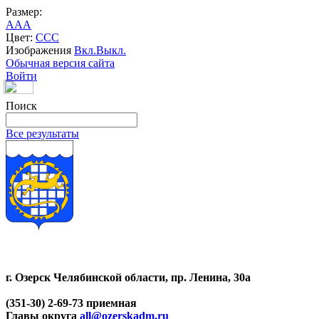
Размер:
A
A
A
Цвет:
C
C
C
Изображения
Вкл.
Выкл.
Обычная версия сайта
Войти
Поиск
Все результаты
г. Озерск Челябинской области, пр. Ленина, 30а
(351-30) 2-69-73 приемная
Главы округа
all@ozerskadm.ru