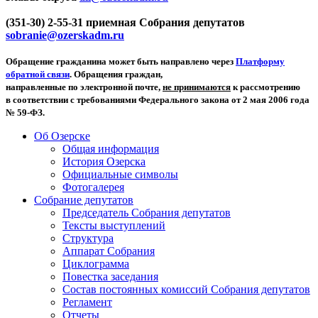
(351-30) 2-55-31 приемная Собрания депутатов
sobranie@ozerskadm.ru
Обращение гражданина может быть направлено через
Платформу
обратной связи
. Обращения граждан,
направленные по электронной почте,
не принимаются
к рассмотрению
в соответствии с требованиями Федерального закона от 2 мая 2006 года
№ 59-ФЗ.
Об Озерске
Общая информация
История Озерска
Официальные символы
Фотогалерея
Собрание депутатов
Председатель Собрания депутатов
Тексты выступлений
Структура
Аппарат Собрания
Циклограмма
Повестка заседания
Состав постоянных комиссий Собрания депутатов
Регламент
Отчеты