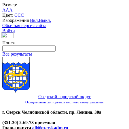
Размер:
A
A
A
Цвет:
C
C
C
Изображения
Вкл.
Выкл.
Обычная версия сайта
Войти
Поиск
Все результаты
Озерский городской округ
Официальный сайт органов местного самоуправления
г. Озерск Челябинской области, пр. Ленина, 30а
(351-30) 2-69-73 приемная
Главы округа
all@ozerskadm.ru