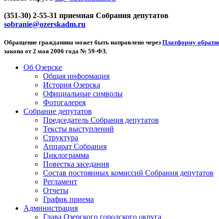
(351-30) 2-55-31 приемная Собрания депутатов
sobranie@ozerskadm.ru
Обращение гражданина может быть направлено через
Платформу обратно
закона от 2 мая 2006 года № 59-ФЗ.
Об Озерске
Общая информация
История Озерска
Официальные символы
Фотогалерея
Собрание депутатов
Председатель Собрания депутатов
Тексты выступлений
Структура
Аппарат Собрания
Циклограмма
Повестка заседания
Состав постоянных комиссий Собрания депутатов
Регламент
Отчеты
График приема
Администрация
Глава Озерского городского округа