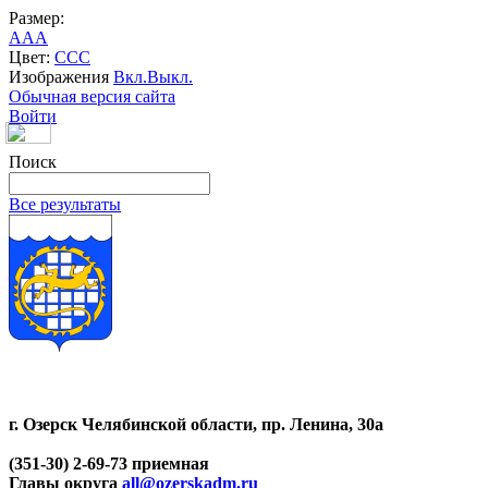
Размер:
A
A
A
Цвет:
C
C
C
Изображения
Вкл.
Выкл.
Обычная версия сайта
Войти
Поиск
Все результаты
г. Озерск Челябинской области, пр. Ленина, 30а
(351-30) 2-69-73 приемная
Главы округа
all@ozerskadm.ru