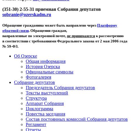
(351-30) 2-55-31 приемная Собрания депутатов
sobranie@ozerskadm.ru
Обращение гражданина может быть направлено через
Платформу
обратной связи
. Обращения граждан,
направленные по электронной почте,
не принимаются
к рассмотрению
в соответствии с требованиями Федерального закона от 2 мая 2006 года
№ 59-ФЗ.
Об Озерске
Общая информация
История Озерска
Официальные символы
Фотогалерея
Собрание депутатов
Председатель Собрания депутатов
Тексты выступлений
Структура
Аппарат Собрания
Циклограмма
Повестка заседания
Состав постоянных комиссий Собрания депутатов
Регламент
Отчеты