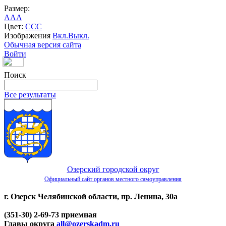
Размер:
A
A
A
Цвет:
C
C
C
Изображения
Вкл.
Выкл.
Обычная версия сайта
Войти
Поиск
Все результаты
Озерский городской округ
Официальный сайт органов местного самоуправления
г. Озерск Челябинской области, пр. Ленина, 30а
(351-30) 2-69-73 приемная
Главы округа
all@ozerskadm.ru