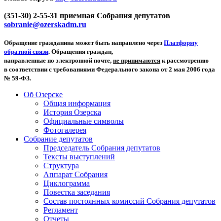
(351-30) 2-55-31 приемная Собрания депутатов
sobranie@ozerskadm.ru
Обращение гражданина может быть направлено через
Платформу
обратной связи
. Обращения граждан,
направленные по электронной почте,
не принимаются
к рассмотрению
в соответствии с требованиями Федерального закона от 2 мая 2006 года
№ 59-ФЗ.
Об Озерске
Общая информация
История Озерска
Официальные символы
Фотогалерея
Собрание депутатов
Председатель Собрания депутатов
Тексты выступлений
Структура
Аппарат Собрания
Циклограмма
Повестка заседания
Состав постоянных комиссий Собрания депутатов
Регламент
Отчеты