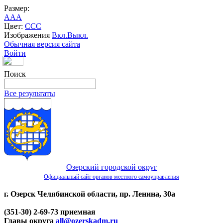
Размер:
A
A
A
Цвет:
C
C
C
Изображения
Вкл.
Выкл.
Обычная версия сайта
Войти
Поиск
Все результаты
Озерский городской округ
Официальный сайт органов местного самоуправления
г. Озерск Челябинской области, пр. Ленина, 30а
(351-30) 2-69-73 приемная
Главы округа
all@ozerskadm.ru