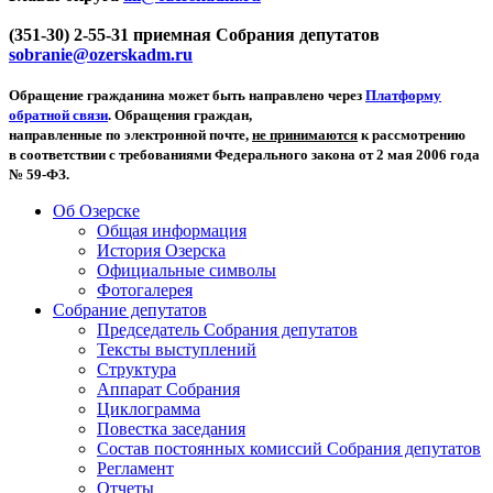
(351-30) 2-55-31 приемная Собрания депутатов
sobranie@ozerskadm.ru
Обращение гражданина может быть направлено через
Платформу
обратной связи
. Обращения граждан,
направленные по электронной почте,
не принимаются
к рассмотрению
в соответствии с требованиями Федерального закона от 2 мая 2006 года
№ 59-ФЗ.
Об Озерске
Общая информация
История Озерска
Официальные символы
Фотогалерея
Собрание депутатов
Председатель Собрания депутатов
Тексты выступлений
Структура
Аппарат Собрания
Циклограмма
Повестка заседания
Состав постоянных комиссий Собрания депутатов
Регламент
Отчеты