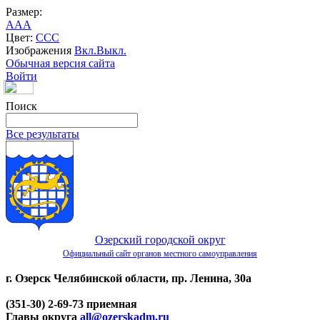
Размер:
A
A
A
Цвет:
C
C
C
Изображения
Вкл.
Выкл.
Обычная версия сайта
Войти
Поиск
Все результаты
Озерский городской округ
Официальный сайт органов местного самоуправления
г. Озерск Челябинской области, пр. Ленина, 30а
(351-30) 2-69-73 приемная
Главы округа
all@ozerskadm.ru