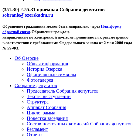
(351-30) 2-55-31 приемная Собрания депутатов
sobranie@ozerskadm.ru
Обращение гражданина может быть направлено через
Платформу
обратной связи
. Обращения граждан,
направленные по электронной почте,
не принимаются
к рассмотрению
в соответствии с требованиями Федерального закона от 2 мая 2006 года
№ 59-ФЗ.
Об Озерске
Общая информация
История Озерска
Официальные символы
Фотогалерея
Собрание депутатов
Председатель Собрания депутатов
Тексты выступлений
Структура
Аппарат Собрания
Циклограмма
Повестка заседания
Состав постоянных комиссий Собрания депутатов
Регламент
Отчеты