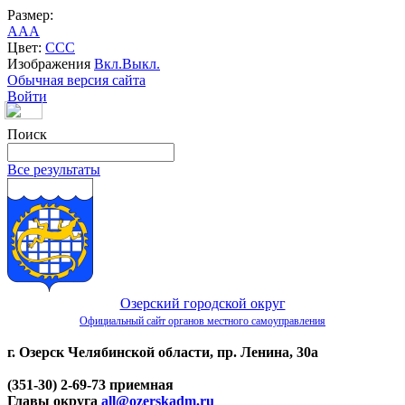
Размер:
A
A
A
Цвет:
C
C
C
Изображения
Вкл.
Выкл.
Обычная версия сайта
Войти
Поиск
Все результаты
Озерский городской округ
Официальный сайт органов местного самоуправления
г. Озерск Челябинской области, пр. Ленина, 30а
(351-30) 2-69-73 приемная
Главы округа
all@ozerskadm.ru