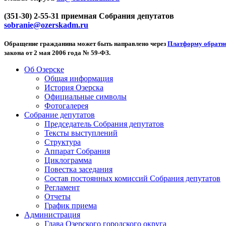
(351-30) 2-55-31 приемная Собрания депутатов
sobranie@ozerskadm.ru
Обращение гражданина может быть направлено через
Платформу обратно
закона от 2 мая 2006 года № 59-ФЗ.
Об Озерске
Общая информация
История Озерска
Официальные символы
Фотогалерея
Собрание депутатов
Председатель Собрания депутатов
Тексты выступлений
Структура
Аппарат Собрания
Циклограмма
Повестка заседания
Состав постоянных комиссий Собрания депутатов
Регламент
Отчеты
График приема
Администрация
Глава Озерского городского округа