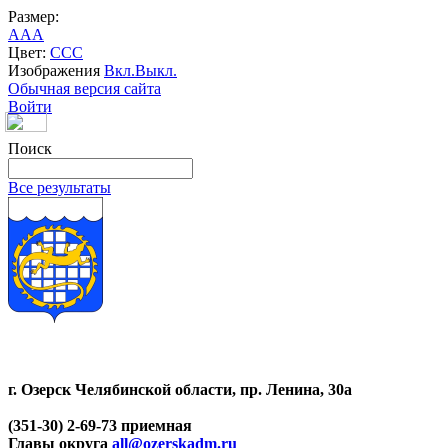
Размер:
A
A
A
Цвет:
C
C
C
Изображения
Вкл.
Выкл.
Обычная версия сайта
Войти
Поиск
Все результаты
г. Озерск Челябинской области, пр. Ленина, 30а
(351-30) 2-69-73 приемная
Главы округа
all@ozerskadm.ru