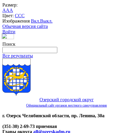
Размер:
A
A
A
Цвет:
C
C
C
Изображения
Вкл.
Выкл.
Обычная версия сайта
Войти
Поиск
Все результаты
Озерский городской округ
Официальный сайт органов местного самоуправления
г. Озерск Челябинской области, пр. Ленина, 30а
(351-30) 2-69-73 приемная
Главы округа
all@ozerskadm.ru