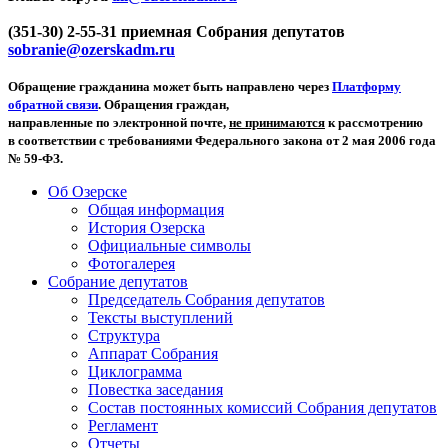
(351-30) 2-55-31 приемная Собрания депутатов
sobranie@ozerskadm.ru
Обращение гражданина может быть направлено через
Платформу
обратной связи
. Обращения граждан,
направленные по электронной почте,
не принимаются
к рассмотрению
в соответствии с требованиями Федерального закона от 2 мая 2006 года
№ 59-ФЗ.
Об Озерске
Общая информация
История Озерска
Официальные символы
Фотогалерея
Собрание депутатов
Председатель Собрания депутатов
Тексты выступлений
Структура
Аппарат Собрания
Циклограмма
Повестка заседания
Состав постоянных комиссий Собрания депутатов
Регламент
Отчеты