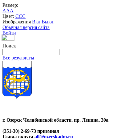
Размер:
A
A
A
Цвет:
C
C
C
Изображения
Вкл.
Выкл.
Обычная версия сайта
Войти
Поиск
Все результаты
г. Озерск Челябинской области, пр. Ленина, 30а
(351-30) 2-69-73 приемная
Главы округа
all@ozerskadm.ru