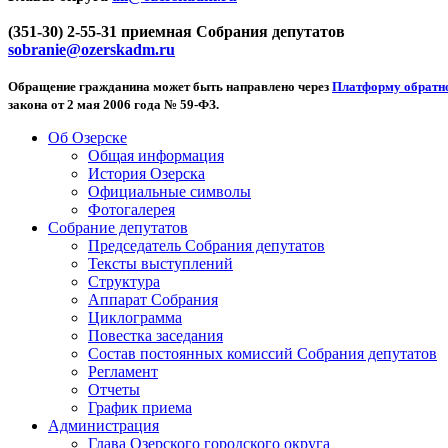
(351-30) 2-55-31 приемная Собрания депутатов
sobranie@ozerskadm.ru
Обращение гражданина может быть направлено через
Платформу обратно
закона от 2 мая 2006 года № 59-ФЗ.
Об Озерске
Общая информация
История Озерска
Официальные символы
Фотогалерея
Собрание депутатов
Председатель Собрания депутатов
Тексты выступлений
Структура
Аппарат Собрания
Циклограмма
Повестка заседания
Состав постоянных комиссий Собрания депутатов
Регламент
Отчеты
График приема
Администрация
Глава Озерского городского округа