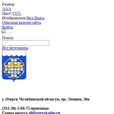
Размер:
A
A
A
Цвет:
C
C
C
Изображения
Вкл.
Выкл.
Обычная версия сайта
Войти
Поиск
Все результаты
г. Озерск Челябинской области, пр. Ленина, 30а
(351-30) 2-69-73 приемная
Главы округа
all@ozerskadm.ru