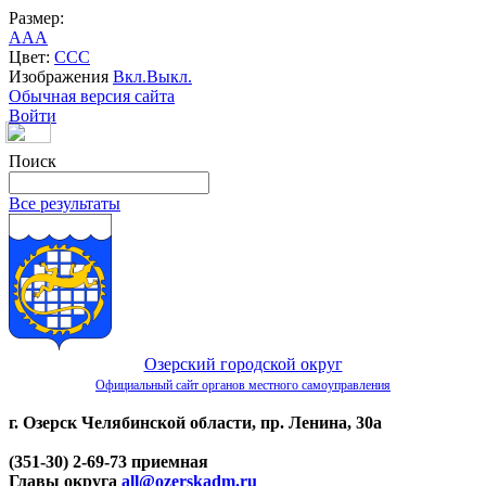
Размер:
A
A
A
Цвет:
C
C
C
Изображения
Вкл.
Выкл.
Обычная версия сайта
Войти
Поиск
Все результаты
Озерский городской округ
Официальный сайт органов местного самоуправления
г. Озерск Челябинской области, пр. Ленина, 30а
(351-30) 2-69-73 приемная
Главы округа
all@ozerskadm.ru