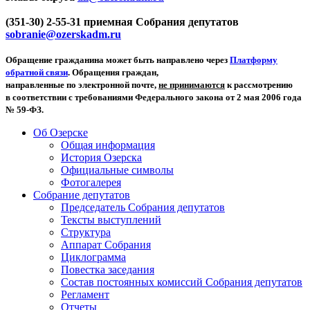
(351-30) 2-55-31 приемная Собрания депутатов
sobranie@ozerskadm.ru
Обращение гражданина может быть направлено через
Платформу
обратной связи
. Обращения граждан,
направленные по электронной почте,
не принимаются
к рассмотрению
в соответствии с требованиями Федерального закона от 2 мая 2006 года
№ 59-ФЗ.
Об Озерске
Общая информация
История Озерска
Официальные символы
Фотогалерея
Собрание депутатов
Председатель Собрания депутатов
Тексты выступлений
Структура
Аппарат Собрания
Циклограмма
Повестка заседания
Состав постоянных комиссий Собрания депутатов
Регламент
Отчеты