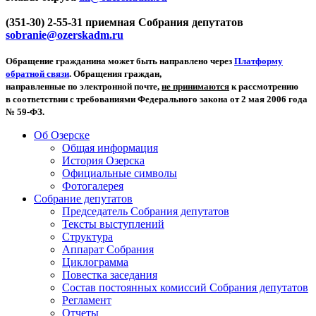
(351-30) 2-55-31 приемная Собрания депутатов
sobranie@ozerskadm.ru
Обращение гражданина может быть направлено через
Платформу
обратной связи
. Обращения граждан,
направленные по электронной почте,
не принимаются
к рассмотрению
в соответствии с требованиями Федерального закона от 2 мая 2006 года
№ 59-ФЗ.
Об Озерске
Общая информация
История Озерска
Официальные символы
Фотогалерея
Собрание депутатов
Председатель Собрания депутатов
Тексты выступлений
Структура
Аппарат Собрания
Циклограмма
Повестка заседания
Состав постоянных комиссий Собрания депутатов
Регламент
Отчеты