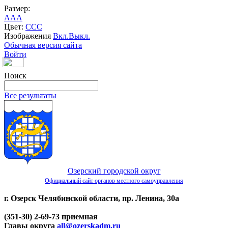
Размер:
A
A
A
Цвет:
C
C
C
Изображения
Вкл.
Выкл.
Обычная версия сайта
Войти
Поиск
Все результаты
Озерский городской округ
Официальный сайт органов местного самоуправления
г. Озерск Челябинской области, пр. Ленина, 30а
(351-30) 2-69-73 приемная
Главы округа
all@ozerskadm.ru