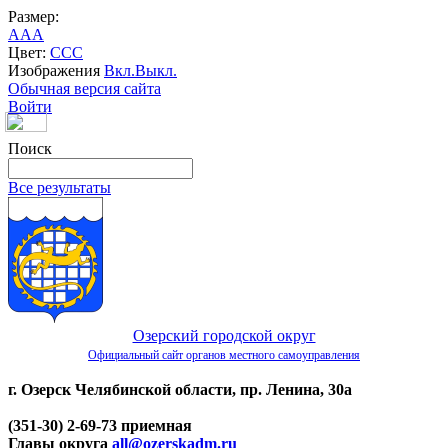
Размер:
A
A
A
Цвет:
C
C
C
Изображения
Вкл.
Выкл.
Обычная версия сайта
Войти
Поиск
Все результаты
Озерский городской округ
Официальный сайт органов местного самоуправления
г. Озерск Челябинской области, пр. Ленина, 30а
(351-30) 2-69-73 приемная
Главы округа
all@ozerskadm.ru