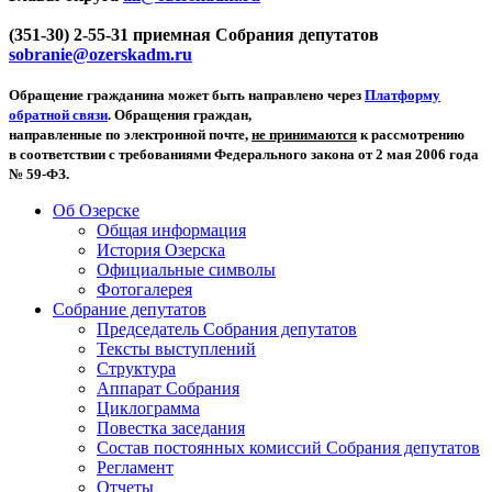
(351-30) 2-55-31 приемная Собрания депутатов
sobranie@ozerskadm.ru
Обращение гражданина может быть направлено через
Платформу
обратной связи
. Обращения граждан,
направленные по электронной почте,
не принимаются
к рассмотрению
в соответствии с требованиями Федерального закона от 2 мая 2006 года
№ 59-ФЗ.
Об Озерске
Общая информация
История Озерска
Официальные символы
Фотогалерея
Собрание депутатов
Председатель Собрания депутатов
Тексты выступлений
Структура
Аппарат Собрания
Циклограмма
Повестка заседания
Состав постоянных комиссий Собрания депутатов
Регламент
Отчеты