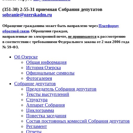
(351-30) 2-55-31 приемная Собрания депутатов
sobranie@ozerskadm.ru
Обращение гражданина может быть направлено через
Платформу
обратной связи
. Обращения граждан,
направленные по электронной почте,
не принимаются
к рассмотрению
в соответствии с требованиями Федерального закона от 2 мая 2006 года
№ 59-ФЗ.
Об Озерске
Общая информация
История Озерска
Официальные символы
Фотогалерея
Собрание депутатов
Председатель Собрания депутатов
Тексты выступлений
Структура
Аппарат Собрания
Циклограмма
Повестка заседания
Состав постоянных комиссий Собрания депутатов
Регламент
Отчеты