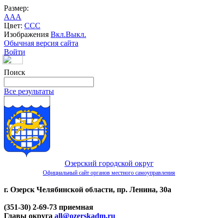
Размер:
A
A
A
Цвет:
C
C
C
Изображения
Вкл.
Выкл.
Обычная версия сайта
Войти
Поиск
Все результаты
Озерский городской округ
Официальный сайт органов местного самоуправления
г. Озерск Челябинской области, пр. Ленина, 30а
(351-30) 2-69-73 приемная
Главы округа
all@ozerskadm.ru