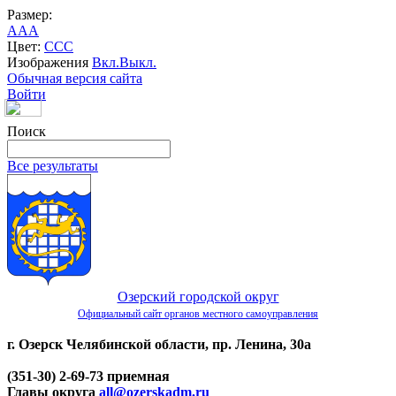
Размер:
A
A
A
Цвет:
C
C
C
Изображения
Вкл.
Выкл.
Обычная версия сайта
Войти
Поиск
Все результаты
Озерский городской округ
Официальный сайт органов местного самоуправления
г. Озерск Челябинской области, пр. Ленина, 30а
(351-30) 2-69-73 приемная
Главы округа
all@ozerskadm.ru