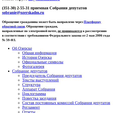
(351-30) 2-55-31 приемная Собрания депутатов
sobranie@ozerskadm.ru
Обращение гражданина может быть направлено через
Платформу
обратной связи
. Обращения граждан,
направленные по электронной почте,
не принимаются
к рассмотрению
в соответствии с требованиями Федерального закона от 2 мая 2006 года
№ 59-ФЗ.
Об Озерске
Общая информация
История Озерска
Официальные символы
Фотогалерея
Собрание депутатов
Председатель Собрания депутатов
Тексты выступлений
Структура
Аппарат Собрания
Циклограмма
Повестка заседания
Состав постоянных комиссий Собрания депутатов
Регламент
Отчеты