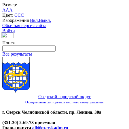
Размер:
A
A
A
Цвет:
C
C
C
Изображения
Вкл.
Выкл.
Обычная версия сайта
Войти
Поиск
Все результаты
Озерский городской округ
Официальный сайт органов местного самоуправления
г. Озерск Челябинской области, пр. Ленина, 30а
(351-30) 2-69-73 приемная
Главы округа
all@ozerskadm.ru