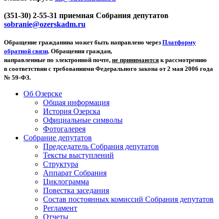
(351-30) 2-55-31 приемная Собрания депутатов
sobranie@ozerskadm.ru
Обращение гражданина может быть направлено через
Платформу
обратной связи
. Обращения граждан,
направленные по электронной почте,
не принимаются
к рассмотрению
в соответствии с требованиями Федерального закона от 2 мая 2006 года
№ 59-ФЗ.
Об Озерске
Общая информация
История Озерска
Официальные символы
Фотогалерея
Собрание депутатов
Председатель Собрания депутатов
Тексты выступлений
Структура
Аппарат Собрания
Циклограмма
Повестка заседания
Состав постоянных комиссий Собрания депутатов
Регламент
Отчеты