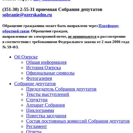
(351-30) 2-55-31 приемная Собрания депутатов
sobranie@ozerskadm.ru
Обращение гражданина может быть направлено через
Платформу
обратной связи
. Обращения граждан,
направленные по электронной почте,
не принимаются
к рассмотрению
в соответствии с требованиями Федерального закона от 2 мая 2006 года
№ 59-ФЗ.
Об Озерске
Общая информация
История Озерска
Официальные символы
Фотогалерея
Собрание депутатов
Председатель Собрания депутатов
Тексты выступлений
Структура
Аппарат Собрания
Циклограмма
Повестка заседания
Состав постоянных комиссий Собрания депутатов
Регламент
Отчеты