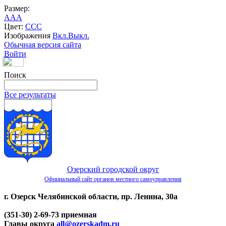
Размер:
A
A
A
Цвет:
C
C
C
Изображения
Вкл.
Выкл.
Обычная версия сайта
Войти
Поиск
Все результаты
Озерский городской округ
Официальный сайт органов местного самоуправления
г. Озерск Челябинской области, пр. Ленина, 30а
(351-30) 2-69-73 приемная
Главы округа
all@ozerskadm.ru