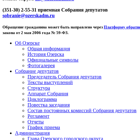
(351-30) 2-55-31 приемная Собрания депутатов
sobranie@ozerskadm.ru
Обращение гражданина может быть направлено через
Платформу обратно
закона от 2 мая 2006 года № 59-ФЗ.
Об Озерске
Общая информация
История Озерска
Официальные символы
Фотогалерея
Собрание депутатов
Председатель Собрания депутатов
Тексты выступлений
Структура
Аппарат Собрания
Циклограмма
Повестка заседания
Состав постоянных комиссий Собрания депутатов
Регламент
Отчеты
График приема
Администрация
Глава Озерского городского округа