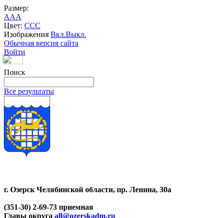
Размер:
A
A
A
Цвет:
C
C
C
Изображения
Вкл.
Выкл.
Обычная версия сайта
Войти
Поиск
Все результаты
г. Озерск Челябинской области, пр. Ленина, 30а
(351-30) 2-69-73 приемная
Главы округа
all@ozerskadm.ru