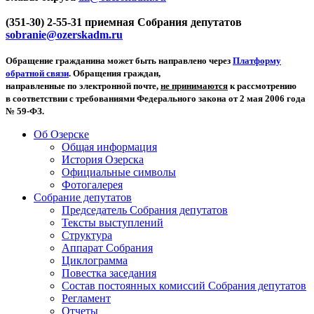
(351-30) 2-55-31 приемная Собрания депутатов
sobranie@ozerskadm.ru
Обращение гражданина может быть направлено через
Платформу
обратной связи
. Обращения граждан,
направленные по электронной почте,
не принимаются
к рассмотрению
в соответствии с требованиями Федерального закона от 2 мая 2006 года
№ 59-ФЗ.
Об Озерске
Общая информация
История Озерска
Официальные символы
Фотогалерея
Собрание депутатов
Председатель Собрания депутатов
Тексты выступлений
Структура
Аппарат Собрания
Циклограмма
Повестка заседания
Состав постоянных комиссий Собрания депутатов
Регламент
Отчеты