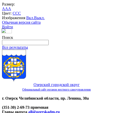
Размер:
A
A
A
Цвет:
C
C
C
Изображения
Вкл.
Выкл.
Обычная версия сайта
Войти
Поиск
Все результаты
Озерский городской округ
Официальный сайт органов местного самоуправления
г. Озерск Челябинской области, пр. Ленина, 30а
(351-30) 2-69-73 приемная
Главы округа
all@ozerskadm.ru