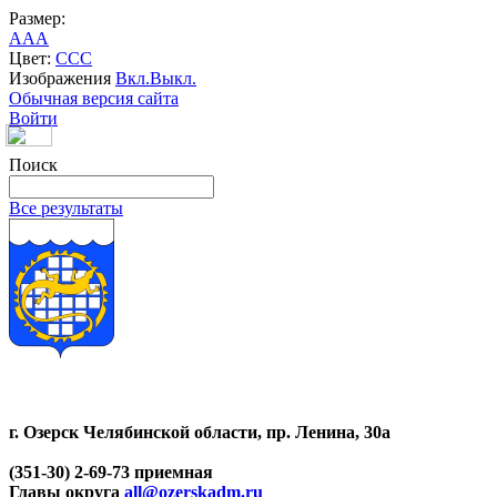
Размер:
A
A
A
Цвет:
C
C
C
Изображения
Вкл.
Выкл.
Обычная версия сайта
Войти
Поиск
Все результаты
г. Озерск Челябинской области, пр. Ленина, 30а
(351-30) 2-69-73 приемная
Главы округа
all@ozerskadm.ru