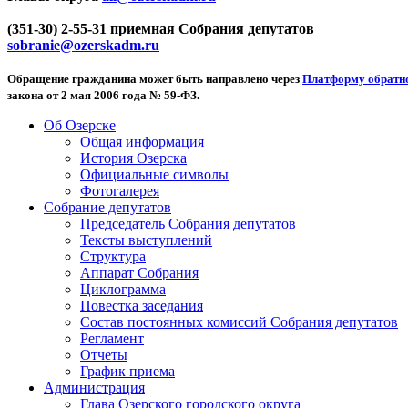
(351-30) 2-55-31 приемная Собрания депутатов
sobranie@ozerskadm.ru
Обращение гражданина может быть направлено через
Платформу обратно
закона от 2 мая 2006 года № 59-ФЗ.
Об Озерске
Общая информация
История Озерска
Официальные символы
Фотогалерея
Собрание депутатов
Председатель Собрания депутатов
Тексты выступлений
Структура
Аппарат Собрания
Циклограмма
Повестка заседания
Состав постоянных комиссий Собрания депутатов
Регламент
Отчеты
График приема
Администрация
Глава Озерского городского округа