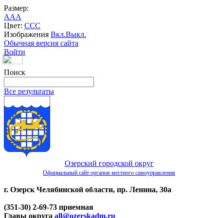
Размер:
A
A
A
Цвет:
C
C
C
Изображения
Вкл.
Выкл.
Обычная версия сайта
Войти
Поиск
Все результаты
Озерский городской округ
Официальный сайт органов местного самоуправления
г. Озерск Челябинской области, пр. Ленина, 30а
(351-30) 2-69-73 приемная
Главы округа
all@ozerskadm.ru