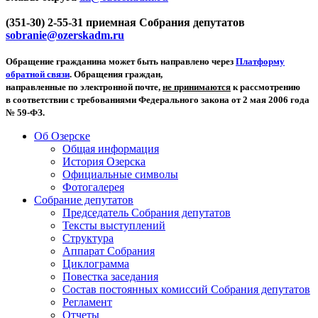
(351-30) 2-55-31 приемная Собрания депутатов
sobranie@ozerskadm.ru
Обращение гражданина может быть направлено через
Платформу
обратной связи
. Обращения граждан,
направленные по электронной почте,
не принимаются
к рассмотрению
в соответствии с требованиями Федерального закона от 2 мая 2006 года
№ 59-ФЗ.
Об Озерске
Общая информация
История Озерска
Официальные символы
Фотогалерея
Собрание депутатов
Председатель Собрания депутатов
Тексты выступлений
Структура
Аппарат Собрания
Циклограмма
Повестка заседания
Состав постоянных комиссий Собрания депутатов
Регламент
Отчеты