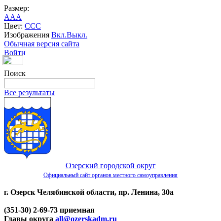
Размер:
A
A
A
Цвет:
C
C
C
Изображения
Вкл.
Выкл.
Обычная версия сайта
Войти
Поиск
Все результаты
Озерский городской округ
Официальный сайт органов местного самоуправления
г. Озерск Челябинской области, пр. Ленина, 30а
(351-30) 2-69-73 приемная
Главы округа
all@ozerskadm.ru