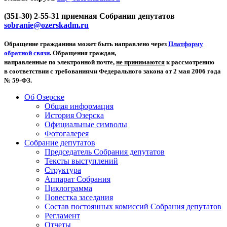
(351-30) 2-55-31 приемная Собрания депутатов
sobranie@ozerskadm.ru
Обращение гражданина может быть направлено через
Платформу
обратной связи
. Обращения граждан,
направленные по электронной почте,
не принимаются
к рассмотрению
в соответствии с требованиями Федерального закона от 2 мая 2006 года
№ 59-ФЗ.
Об Озерске
Общая информация
История Озерска
Официальные символы
Фотогалерея
Собрание депутатов
Председатель Собрания депутатов
Тексты выступлений
Структура
Аппарат Собрания
Циклограмма
Повестка заседания
Состав постоянных комиссий Собрания депутатов
Регламент
Отчеты