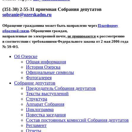
(351-30) 2-55-31 приемная Собрания депутатов
sobranie@ozerskadm.ru
Обращение гражданина может быть направлено через
Платформу
обратной связи
. Обращения граждан,
направленные по электронной почте,
не принимаются
к рассмотрению
в соответствии с требованиями Федерального закона от 2 мая 2006 года
№ 59-ФЗ.
Об Озерске
Общая информация
История Озерска
Официальные символы
Фотогалерея
Собрание депутатов
Председатель Собрания депутатов
Тексты выступлений
Структура
Аппарат Собрания
Циклограмма
Повестка заседания
Состав постоянных комиссий Собрания депутатов
Регламент
Отчеты