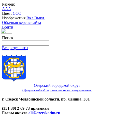
Размер:
A
A
A
Цвет:
C
C
C
Изображения
Вкл.
Выкл.
Обычная версия сайта
Войти
Поиск
Все результаты
Озерский городской округ
Официальный сайт органов местного самоуправления
г. Озерск Челябинской области, пр. Ленина, 30а
(351-30) 2-69-73 приемная
Главы округа
all@ozerskadm.ru