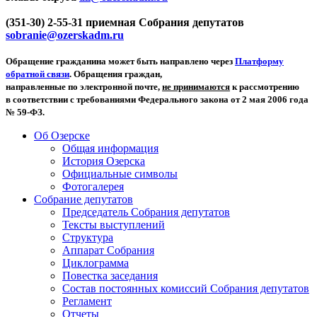
(351-30) 2-55-31 приемная Собрания депутатов
sobranie@ozerskadm.ru
Обращение гражданина может быть направлено через
Платформу
обратной связи
. Обращения граждан,
направленные по электронной почте,
не принимаются
к рассмотрению
в соответствии с требованиями Федерального закона от 2 мая 2006 года
№ 59-ФЗ.
Об Озерске
Общая информация
История Озерска
Официальные символы
Фотогалерея
Собрание депутатов
Председатель Собрания депутатов
Тексты выступлений
Структура
Аппарат Собрания
Циклограмма
Повестка заседания
Состав постоянных комиссий Собрания депутатов
Регламент
Отчеты