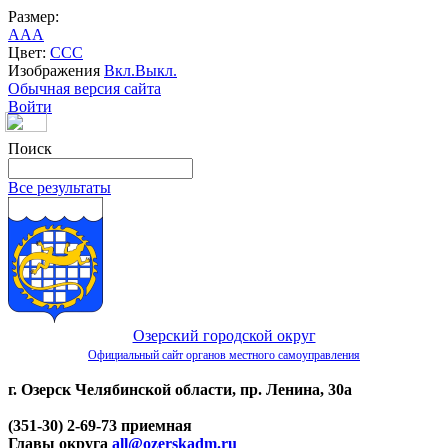
Размер:
A
A
A
Цвет:
C
C
C
Изображения
Вкл.
Выкл.
Обычная версия сайта
Войти
Поиск
Все результаты
Озерский городской округ
Официальный сайт органов местного самоуправления
г. Озерск Челябинской области, пр. Ленина, 30а
(351-30) 2-69-73 приемная
Главы округа
all@ozerskadm.ru