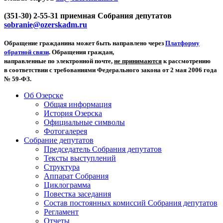
(351-30) 2-55-31 приемная Собрания депутатов
sobranie@ozerskadm.ru
Обращение гражданина может быть направлено через
Платформу
обратной связи
. Обращения граждан,
направленные по электронной почте,
не принимаются
к рассмотрению
в соответствии с требованиями Федерального закона от 2 мая 2006 года
№ 59-ФЗ.
Об Озерске
Общая информация
История Озерска
Официальные символы
Фотогалерея
Собрание депутатов
Председатель Собрания депутатов
Тексты выступлений
Структура
Аппарат Собрания
Циклограмма
Повестка заседания
Состав постоянных комиссий Собрания депутатов
Регламент
Отчеты