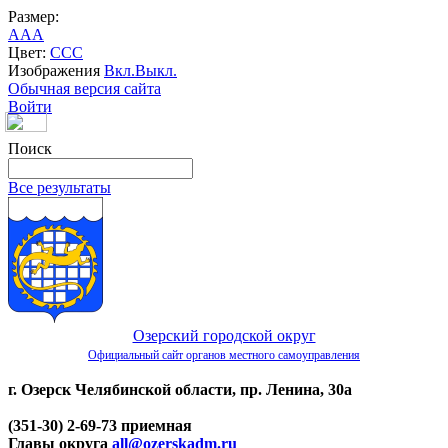
Размер:
A
A
A
Цвет:
C
C
C
Изображения
Вкл.
Выкл.
Обычная версия сайта
Войти
Поиск
Все результаты
Озерский городской округ
Официальный сайт органов местного самоуправления
г. Озерск Челябинской области, пр. Ленина, 30а
(351-30) 2-69-73 приемная
Главы округа
all@ozerskadm.ru