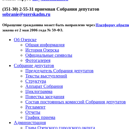
(351-30) 2-55-31 приемная Собрания депутатов
sobranie@ozerskadm.ru
Обращение гражданина может быть направлено через
Платформу обратно
закона от 2 мая 2006 года № 59-ФЗ.
Об Озерске
Общая информация
История Озерска
Официальные символы
Фотогалерея
Собрание депутатов
Председатель Собрания депутатов
Тексты выступлений
Структура
Аппарат Собрания
Циклограмма
Повестка заседания
Состав постоянных комиссий Собрания депутатов
Регламент
Отчеты
График приема
Администрация
Глава Озерского городского округа