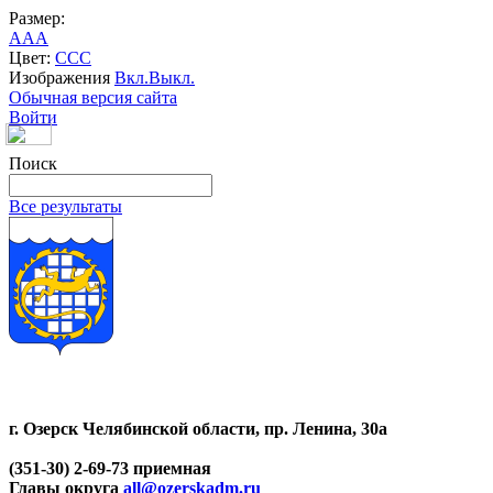
Размер:
A
A
A
Цвет:
C
C
C
Изображения
Вкл.
Выкл.
Обычная версия сайта
Войти
Поиск
Все результаты
г. Озерск Челябинской области, пр. Ленина, 30а
(351-30) 2-69-73 приемная
Главы округа
all@ozerskadm.ru