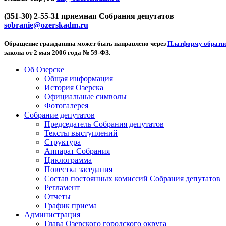
(351-30) 2-55-31 приемная Собрания депутатов
sobranie@ozerskadm.ru
Обращение гражданина может быть направлено через
Платформу обратно
закона от 2 мая 2006 года № 59-ФЗ.
Об Озерске
Общая информация
История Озерска
Официальные символы
Фотогалерея
Собрание депутатов
Председатель Собрания депутатов
Тексты выступлений
Структура
Аппарат Собрания
Циклограмма
Повестка заседания
Состав постоянных комиссий Собрания депутатов
Регламент
Отчеты
График приема
Администрация
Глава Озерского городского округа