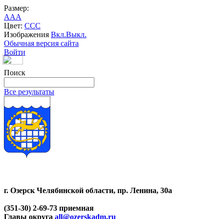
Размер:
A
A
A
Цвет:
C
C
C
Изображения
Вкл.
Выкл.
Обычная версия сайта
Войти
Поиск
Все результаты
г. Озерск Челябинской области, пр. Ленина, 30а
(351-30) 2-69-73 приемная
Главы округа
all@ozerskadm.ru