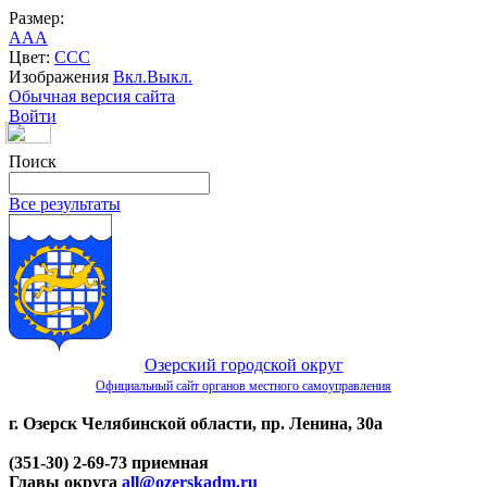
Размер:
A
A
A
Цвет:
C
C
C
Изображения
Вкл.
Выкл.
Обычная версия сайта
Войти
Поиск
Все результаты
Озерский городской округ
Официальный сайт органов местного самоуправления
г. Озерск Челябинской области, пр. Ленина, 30а
(351-30) 2-69-73 приемная
Главы округа
all@ozerskadm.ru