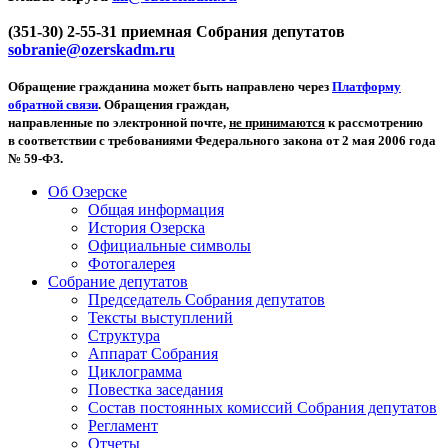
(351-30) 2-55-31 приемная Собрания депутатов
sobranie@ozerskadm.ru
Обращение гражданина может быть направлено через
Платформу
обратной связи
. Обращения граждан,
направленные по электронной почте,
не принимаются
к рассмотрению
в соответствии с требованиями Федерального закона от 2 мая 2006 года
№ 59-ФЗ.
Об Озерске
Общая информация
История Озерска
Официальные символы
Фотогалерея
Собрание депутатов
Председатель Собрания депутатов
Тексты выступлений
Структура
Аппарат Собрания
Циклограмма
Повестка заседания
Состав постоянных комиссий Собрания депутатов
Регламент
Отчеты