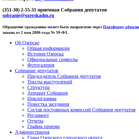
(351-30) 2-55-31 приемная Собрания депутатов
sobranie@ozerskadm.ru
Обращение гражданина может быть направлено через
Платформу обратно
закона от 2 мая 2006 года № 59-ФЗ.
Об Озерске
Общая информация
История Озерска
Официальные символы
Фотогалерея
Собрание депутатов
Председатель Собрания депутатов
Тексты выступлений
Структура
Аппарат Собрания
Циклограмма
Повестка заседания
Состав постоянных комиссий Собрания депутатов
Регламент
Отчеты
График приема
Администрация
Глава Озерского городского округа