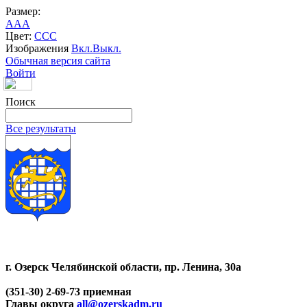
Размер:
A
A
A
Цвет:
C
C
C
Изображения
Вкл.
Выкл.
Обычная версия сайта
Войти
Поиск
Все результаты
г. Озерск Челябинской области, пр. Ленина, 30а
(351-30) 2-69-73 приемная
Главы округа
all@ozerskadm.ru