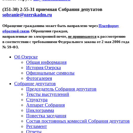
(351-30) 2-55-31 приемная Собрания депутатов
sobranie@ozerskadm.ru
Обращение гражданина может быть направлено через
Платформу
обратной связи
. Обращения граждан,
направленные по электронной почте,
не принимаются
к рассмотрению
в соответствии с требованиями Федерального закона от 2 мая 2006 года
№ 59-ФЗ.
Об Озерске
Общая информация
История Озерска
Официальные символы
Фотогалерея
Собрание депутатов
Председатель Собрания депутатов
Тексты выступлений
Структура
Аппарат Собрания
Циклограмма
Повестка заседания
Состав постоянных комиссий Собрания депутатов
Регламент
Отчеты