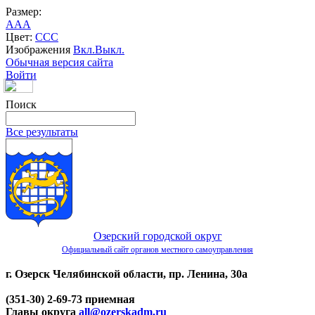
Размер:
A
A
A
Цвет:
C
C
C
Изображения
Вкл.
Выкл.
Обычная версия сайта
Войти
Поиск
Все результаты
Озерский городской округ
Официальный сайт органов местного самоуправления
г. Озерск Челябинской области, пр. Ленина, 30а
(351-30) 2-69-73 приемная
Главы округа
all@ozerskadm.ru