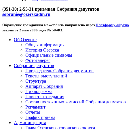
(351-30) 2-55-31 приемная Собрания депутатов
sobranie@ozerskadm.ru
Обращение гражданина может быть направлено через
Платформу обратно
закона от 2 мая 2006 года № 59-ФЗ.
Об Озерске
Общая информация
История Озерска
Официальные символы
Фотогалерея
Собрание депутатов
Председатель Собрания депутатов
Тексты выступлений
Структура
Аппарат Собрания
Циклограмма
Повестка заседания
Состав постоянных комиссий Собрания депутатов
Регламент
Отчеты
График приема
Администрация
Глава Озерского городского округа