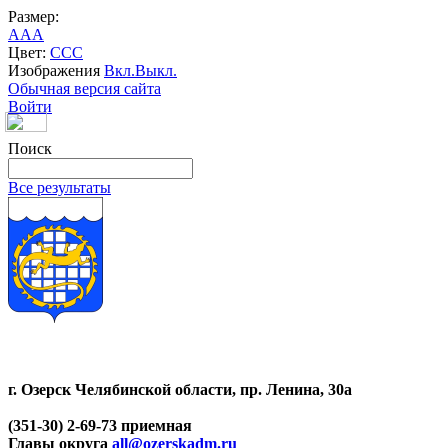
Размер:
A
A
A
Цвет:
C
C
C
Изображения
Вкл.
Выкл.
Обычная версия сайта
Войти
Поиск
Все результаты
г. Озерск Челябинской области, пр. Ленина, 30а
(351-30) 2-69-73 приемная
Главы округа
all@ozerskadm.ru