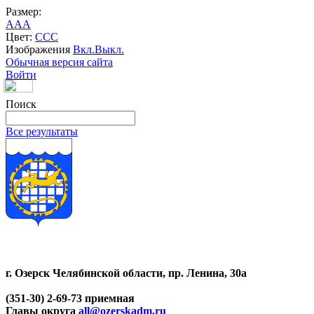
Размер:
A
A
A
Цвет:
C
C
C
Изображения
Вкл.
Выкл.
Обычная версия сайта
Войти
Поиск
Все результаты
г. Озерск Челябинской области, пр. Ленина, 30а
(351-30) 2-69-73 приемная
Главы округа
all@ozerskadm.ru