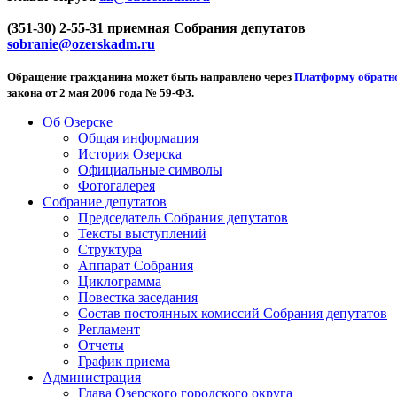
(351-30) 2-55-31 приемная Собрания депутатов
sobranie@ozerskadm.ru
Обращение гражданина может быть направлено через
Платформу обратно
закона от 2 мая 2006 года № 59-ФЗ.
Об Озерске
Общая информация
История Озерска
Официальные символы
Фотогалерея
Собрание депутатов
Председатель Собрания депутатов
Тексты выступлений
Структура
Аппарат Собрания
Циклограмма
Повестка заседания
Состав постоянных комиссий Собрания депутатов
Регламент
Отчеты
График приема
Администрация
Глава Озерского городского округа