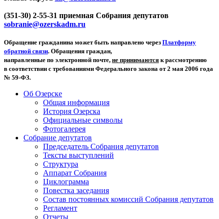
(351-30) 2-55-31 приемная Собрания депутатов
sobranie@ozerskadm.ru
Обращение гражданина может быть направлено через
Платформу
обратной связи
. Обращения граждан,
направленные по электронной почте,
не принимаются
к рассмотрению
в соответствии с требованиями Федерального закона от 2 мая 2006 года
№ 59-ФЗ.
Об Озерске
Общая информация
История Озерска
Официальные символы
Фотогалерея
Собрание депутатов
Председатель Собрания депутатов
Тексты выступлений
Структура
Аппарат Собрания
Циклограмма
Повестка заседания
Состав постоянных комиссий Собрания депутатов
Регламент
Отчеты