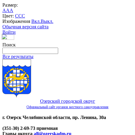
Размер:
A
A
A
Цвет:
C
C
C
Изображения
Вкл.
Выкл.
Обычная версия сайта
Войти
Поиск
Все результаты
Озерский городской округ
Официальный сайт органов местного самоуправления
г. Озерск Челябинской области, пр. Ленина, 30а
(351-30) 2-69-73 приемная
Главы округа
all@ozerskadm.ru