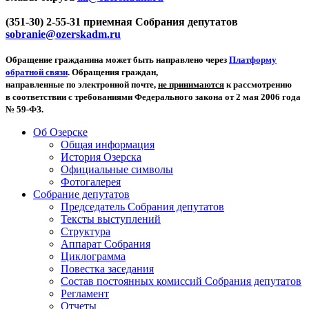
(351-30) 2-55-31 приемная Собрания депутатов
sobranie@ozerskadm.ru
Обращение гражданина может быть направлено через
Платформу
обратной связи
. Обращения граждан,
направленные по электронной почте,
не принимаются
к рассмотрению
в соответствии с требованиями Федерального закона от 2 мая 2006 года
№ 59-ФЗ.
Об Озерске
Общая информация
История Озерска
Официальные символы
Фотогалерея
Собрание депутатов
Председатель Собрания депутатов
Тексты выступлений
Структура
Аппарат Собрания
Циклограмма
Повестка заседания
Состав постоянных комиссий Собрания депутатов
Регламент
Отчеты