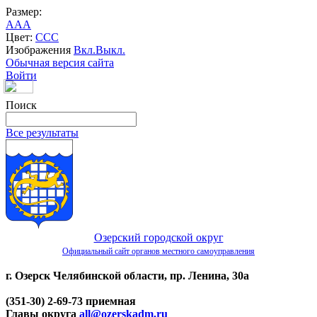
Размер:
A
A
A
Цвет:
C
C
C
Изображения
Вкл.
Выкл.
Обычная версия сайта
Войти
Поиск
Все результаты
Озерский городской округ
Официальный сайт органов местного самоуправления
г. Озерск Челябинской области, пр. Ленина, 30а
(351-30) 2-69-73 приемная
Главы округа
all@ozerskadm.ru