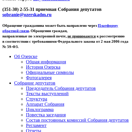
(351-30) 2-55-31 приемная Собрания депутатов
sobranie@ozerskadm.ru
Обращение гражданина может быть направлено через
Платформу
обратной связи
. Обращения граждан,
направленные по электронной почте,
не принимаются
к рассмотрению
в соответствии с требованиями Федерального закона от 2 мая 2006 года
№ 59-ФЗ.
Об Озерске
Общая информация
История Озерска
Официальные символы
Фотогалерея
Собрание депутатов
Председатель Собрания депутатов
Тексты выступлений
Структура
Аппарат Собрания
Циклограмма
Повестка заседания
Состав постоянных комиссий Собрания депутатов
Регламент
Отчеты