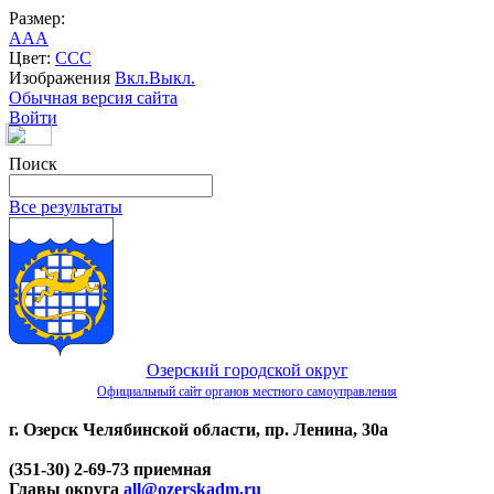
Размер:
A
A
A
Цвет:
C
C
C
Изображения
Вкл.
Выкл.
Обычная версия сайта
Войти
Поиск
Все результаты
Озерский городской округ
Официальный сайт органов местного самоуправления
г. Озерск Челябинской области, пр. Ленина, 30а
(351-30) 2-69-73 приемная
Главы округа
all@ozerskadm.ru