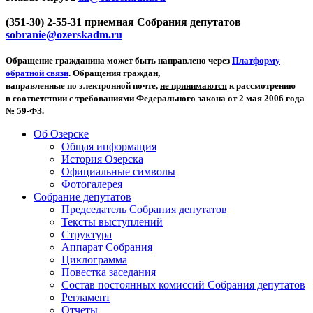
(351-30) 2-55-31 приемная Собрания депутатов
sobranie@ozerskadm.ru
Обращение гражданина может быть направлено через
Платформу
обратной связи
. Обращения граждан,
направленные по электронной почте,
не принимаются
к рассмотрению
в соответствии с требованиями Федерального закона от 2 мая 2006 года
№ 59-ФЗ.
Об Озерске
Общая информация
История Озерска
Официальные символы
Фотогалерея
Собрание депутатов
Председатель Собрания депутатов
Тексты выступлений
Структура
Аппарат Собрания
Циклограмма
Повестка заседания
Состав постоянных комиссий Собрания депутатов
Регламент
Отчеты