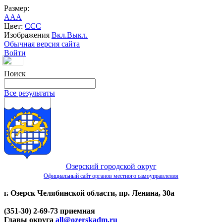
Размер:
A
A
A
Цвет:
C
C
C
Изображения
Вкл.
Выкл.
Обычная версия сайта
Войти
Поиск
Все результаты
Озерский городской округ
Официальный сайт органов местного самоуправления
г. Озерск Челябинской области, пр. Ленина, 30а
(351-30) 2-69-73 приемная
Главы округа
all@ozerskadm.ru