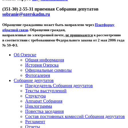
(351-30) 2-55-31 приемная Собрания депутатов
sobranie@ozerskadm.ru
Обращение гражданина может быть направлено через
Платформу
обратной связи
. Обращения граждан,
направленные по электронной почте,
не принимаются
к рассмотрению
в соответствии с требованиями Федерального закона от 2 мая 2006 года
№ 59-ФЗ.
Об Озерске
Общая информация
История Озерска
Официальные символы
Фотогалерея
Собрание депутатов
Председатель Собрания депутатов
Тексты выступлений
Структура
Аппарат Собрания
Циклограмма
Повестка заседания
Состав постоянных комиссий Собрания депутатов
Регламент
Отчеты