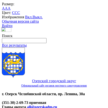
Размер:
A
A
A
Цвет:
C
C
C
Изображения
Вкл.
Выкл.
Обычная версия сайта
Войти
Поиск
Все результаты
Озерский городской округ
Официальный сайт органов местного самоуправления
г. Озерск Челябинской области, пр. Ленина, 30а
(351-30) 2-69-73 приемная
Главы округа
all@ozerskadm.ru