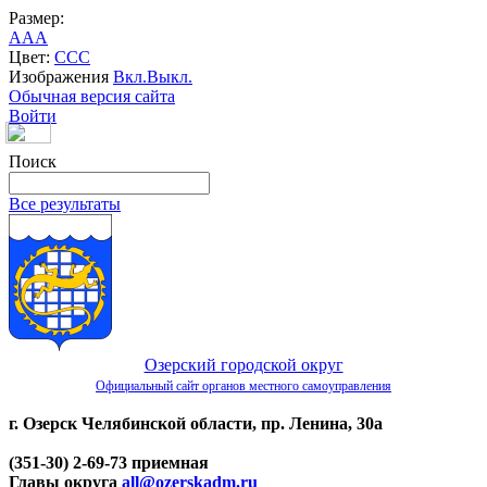
Размер:
A
A
A
Цвет:
C
C
C
Изображения
Вкл.
Выкл.
Обычная версия сайта
Войти
Поиск
Все результаты
Озерский городской округ
Официальный сайт органов местного самоуправления
г. Озерск Челябинской области, пр. Ленина, 30а
(351-30) 2-69-73 приемная
Главы округа
all@ozerskadm.ru