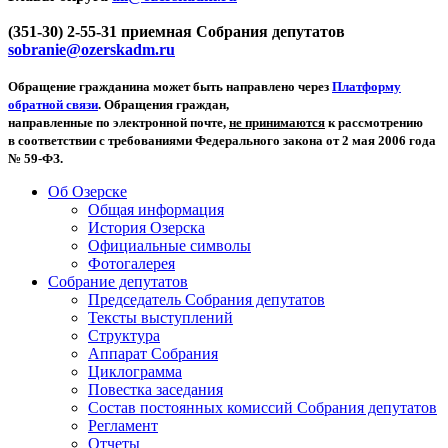
(351-30) 2-55-31 приемная Собрания депутатов
sobranie@ozerskadm.ru
Обращение гражданина может быть направлено через
Платформу
обратной связи
. Обращения граждан,
направленные по электронной почте,
не принимаются
к рассмотрению
в соответствии с требованиями Федерального закона от 2 мая 2006 года
№ 59-ФЗ.
Об Озерске
Общая информация
История Озерска
Официальные символы
Фотогалерея
Собрание депутатов
Председатель Собрания депутатов
Тексты выступлений
Структура
Аппарат Собрания
Циклограмма
Повестка заседания
Состав постоянных комиссий Собрания депутатов
Регламент
Отчеты