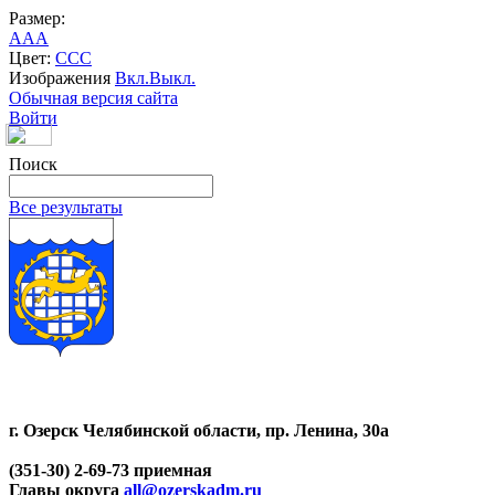
Размер:
A
A
A
Цвет:
C
C
C
Изображения
Вкл.
Выкл.
Обычная версия сайта
Войти
Поиск
Все результаты
г. Озерск Челябинской области, пр. Ленина, 30а
(351-30) 2-69-73 приемная
Главы округа
all@ozerskadm.ru