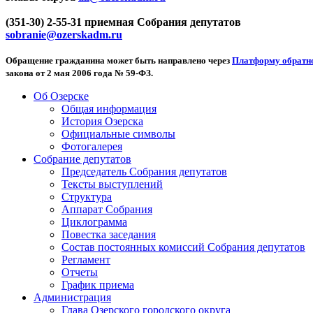
(351-30) 2-55-31 приемная Собрания депутатов
sobranie@ozerskadm.ru
Обращение гражданина может быть направлено через
Платформу обратно
закона от 2 мая 2006 года № 59-ФЗ.
Об Озерске
Общая информация
История Озерска
Официальные символы
Фотогалерея
Собрание депутатов
Председатель Собрания депутатов
Тексты выступлений
Структура
Аппарат Собрания
Циклограмма
Повестка заседания
Состав постоянных комиссий Собрания депутатов
Регламент
Отчеты
График приема
Администрация
Глава Озерского городского округа