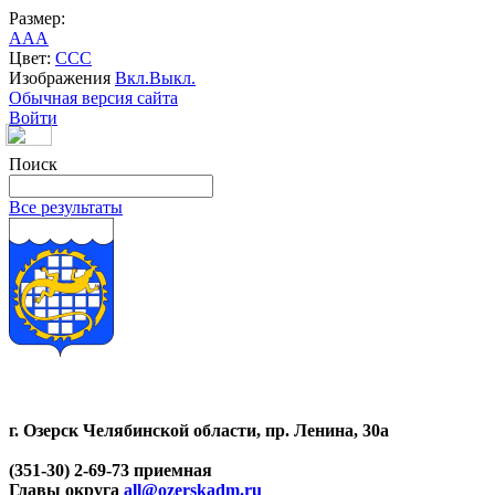
Размер:
A
A
A
Цвет:
C
C
C
Изображения
Вкл.
Выкл.
Обычная версия сайта
Войти
Поиск
Все результаты
г. Озерск Челябинской области, пр. Ленина, 30а
(351-30) 2-69-73 приемная
Главы округа
all@ozerskadm.ru