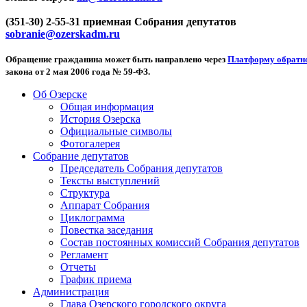
(351-30) 2-55-31 приемная Собрания депутатов
sobranie@ozerskadm.ru
Обращение гражданина может быть направлено через
Платформу обратно
закона от 2 мая 2006 года № 59-ФЗ.
Об Озерске
Общая информация
История Озерска
Официальные символы
Фотогалерея
Собрание депутатов
Председатель Собрания депутатов
Тексты выступлений
Структура
Аппарат Собрания
Циклограмма
Повестка заседания
Состав постоянных комиссий Собрания депутатов
Регламент
Отчеты
График приема
Администрация
Глава Озерского городского округа