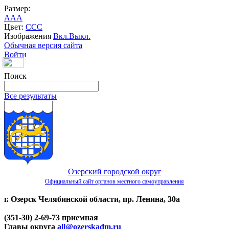
Размер:
A
A
A
Цвет:
C
C
C
Изображения
Вкл.
Выкл.
Обычная версия сайта
Войти
Поиск
Все результаты
Озерский городской округ
Официальный сайт органов местного самоуправления
г. Озерск Челябинской области, пр. Ленина, 30а
(351-30) 2-69-73 приемная
Главы округа
all@ozerskadm.ru