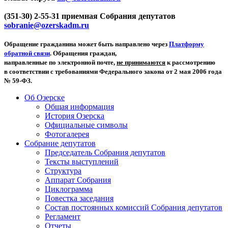
(351-30) 2-55-31 приемная Собрания депутатов
sobranie@ozerskadm.ru
Обращение гражданина может быть направлено через
Платформу
обратной связи
. Обращения граждан,
направленные по электронной почте,
не принимаются
к рассмотрению
в соответствии с требованиями Федерального закона от 2 мая 2006 года
№ 59-ФЗ.
Об Озерске
Общая информация
История Озерска
Официальные символы
Фотогалерея
Собрание депутатов
Председатель Собрания депутатов
Тексты выступлений
Структура
Аппарат Собрания
Циклограмма
Повестка заседания
Состав постоянных комиссий Собрания депутатов
Регламент
Отчеты