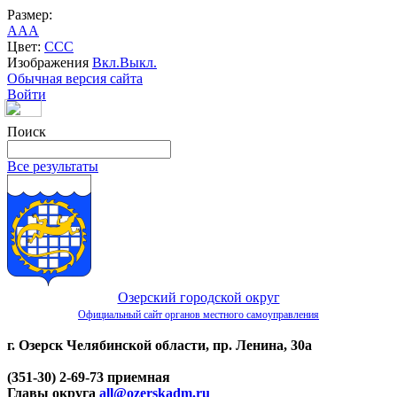
Размер:
A
A
A
Цвет:
C
C
C
Изображения
Вкл.
Выкл.
Обычная версия сайта
Войти
Поиск
Все результаты
Озерский городской округ
Официальный сайт органов местного самоуправления
г. Озерск Челябинской области, пр. Ленина, 30а
(351-30) 2-69-73 приемная
Главы округа
all@ozerskadm.ru