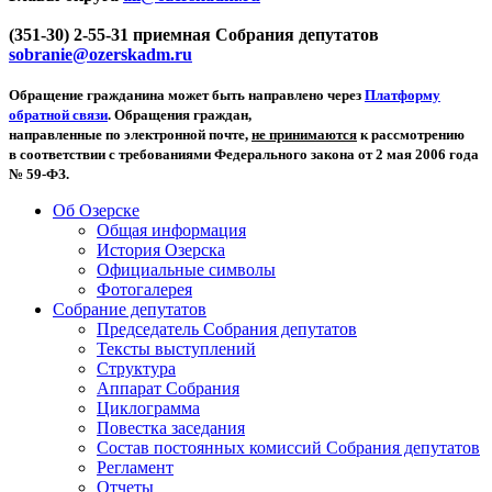
(351-30) 2-55-31 приемная Собрания депутатов
sobranie@ozerskadm.ru
Обращение гражданина может быть направлено через
Платформу
обратной связи
. Обращения граждан,
направленные по электронной почте,
не принимаются
к рассмотрению
в соответствии с требованиями Федерального закона от 2 мая 2006 года
№ 59-ФЗ.
Об Озерске
Общая информация
История Озерска
Официальные символы
Фотогалерея
Собрание депутатов
Председатель Собрания депутатов
Тексты выступлений
Структура
Аппарат Собрания
Циклограмма
Повестка заседания
Состав постоянных комиссий Собрания депутатов
Регламент
Отчеты