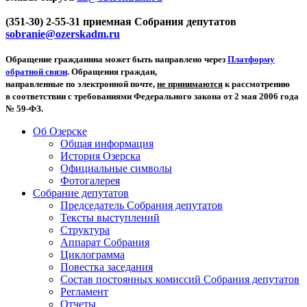
(351-30) 2-55-31 приемная Собрания депутатов
sobranie@ozerskadm.ru
Обращение гражданина может быть направлено через
Платформу
обратной связи
. Обращения граждан,
направленные по электронной почте,
не принимаются
к рассмотрению
в соответствии с требованиями Федерального закона от 2 мая 2006 года
№ 59-ФЗ.
Об Озерске
Общая информация
История Озерска
Официальные символы
Фотогалерея
Собрание депутатов
Председатель Собрания депутатов
Тексты выступлений
Структура
Аппарат Собрания
Циклограмма
Повестка заседания
Состав постоянных комиссий Собрания депутатов
Регламент
Отчеты