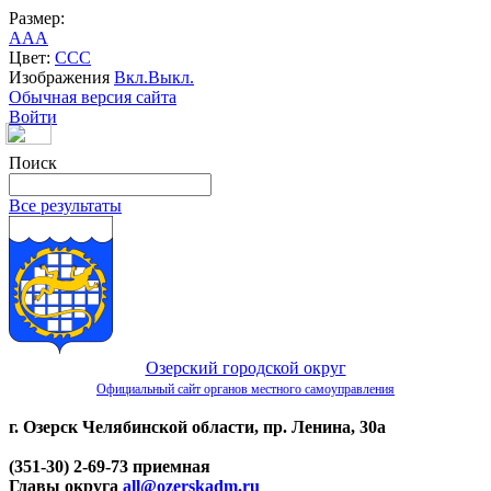
Размер:
A
A
A
Цвет:
C
C
C
Изображения
Вкл.
Выкл.
Обычная версия сайта
Войти
Поиск
Все результаты
Озерский городской округ
Официальный сайт органов местного самоуправления
г. Озерск Челябинской области, пр. Ленина, 30а
(351-30) 2-69-73 приемная
Главы округа
all@ozerskadm.ru