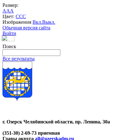
Размер:
A
A
A
Цвет:
C
C
C
Изображения
Вкл.
Выкл.
Обычная версия сайта
Войти
Поиск
Все результаты
г. Озерск Челябинской области, пр. Ленина, 30а
(351-30) 2-69-73 приемная
Главы округа
all@ozerskadm.ru