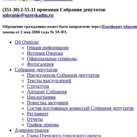
(351-30) 2-55-31 приемная Собрания депутатов
sobranie@ozerskadm.ru
Обращение гражданина может быть направлено через
Платформу обратно
закона от 2 мая 2006 года № 59-ФЗ.
Об Озерске
Общая информация
История Озерска
Официальные символы
Фотогалерея
Собрание депутатов
Председатель Собрания депутатов
Тексты выступлений
Структура
Аппарат Собрания
Циклограмма
Повестка заседания
Состав постоянных комиссий Собрания депутатов
Регламент
Отчеты
График приема
Администрация
Глава Озерского городского округа