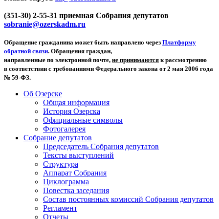
(351-30) 2-55-31 приемная Собрания депутатов
sobranie@ozerskadm.ru
Обращение гражданина может быть направлено через
Платформу
обратной связи
. Обращения граждан,
направленные по электронной почте,
не принимаются
к рассмотрению
в соответствии с требованиями Федерального закона от 2 мая 2006 года
№ 59-ФЗ.
Об Озерске
Общая информация
История Озерска
Официальные символы
Фотогалерея
Собрание депутатов
Председатель Собрания депутатов
Тексты выступлений
Структура
Аппарат Собрания
Циклограмма
Повестка заседания
Состав постоянных комиссий Собрания депутатов
Регламент
Отчеты