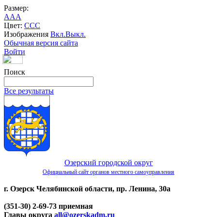
Размер:
A
A
A
Цвет:
C
C
C
Изображения
Вкл.
Выкл.
Обычная версия сайта
Войти
Поиск
Все результаты
Озерский городской округ
Официальный сайт органов местного самоуправления
г. Озерск Челябинской области, пр. Ленина, 30а
(351-30) 2-69-73 приемная
Главы округа
all@ozerskadm.ru